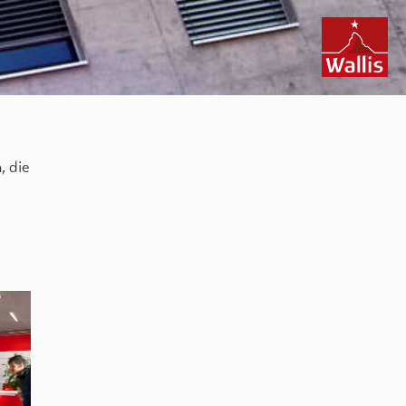
, die
.