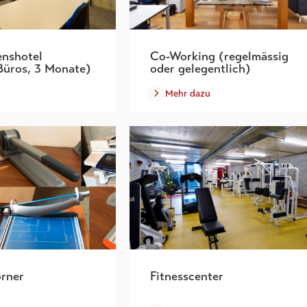
nshotel
Co-Working (regelmässig
Büros, 3 Monate)
oder gelegentlich)
Mehr dazu
orner
Fitnesscenter