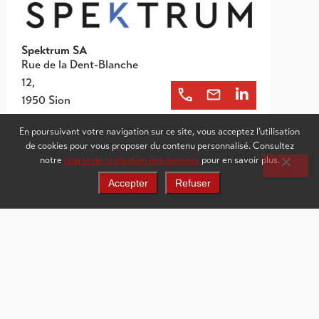
Spektrum SA
Rue de la Dent-Blanche
12,
1950 Sion
En poursuivant votre navigation sur ce site, vous acceptez l’utilisation
de cookies pour vous proposer du contenu personnalisé. Consultez
notre
charte de protection des données
pour en savoir plus.
Accepter
Refuser
Coordonnées
Swiss Digital Center
Rue du Technopôle 10
3960 Sierre
info@swissdigitalcenter.ch
+41 27 452 22 24