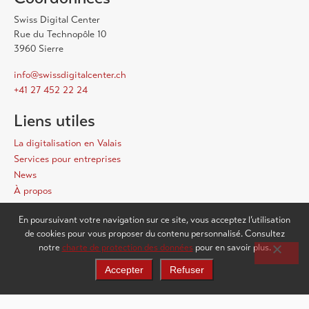
Swiss Digital Center
Rue du Technopôle 10
3960 Sierre
info@swissdigitalcenter.ch
+41 27 452 22 24
Liens utiles
La digitalisation en Valais
Services pour entreprises
News
À propos
Contact
En poursuivant votre navigation sur ce site, vous acceptez l’utilisation
Newsletter publique
de cookies pour vous proposer du contenu personnalisé. Consultez
notre
charte de protection des données
pour en savoir plus.
Accepter
Refuser
S'inscrire