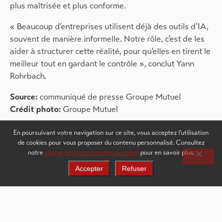
plus maîtrisée et plus conforme.
« Beaucoup d’entreprises utilisent déjà des outils d’IA,
souvent de manière informelle. Notre rôle, c’est de les
aider à structurer cette réalité, pour qu’elles en tirent le
meilleur tout en gardant le contrôle », conclut Yann
Rohrbach.
Source:
communiqué de presse Groupe Mutuel
Crédit photo:
Groupe Mutuel
En poursuivant votre navigation sur ce site, vous acceptez l’utilisation
de cookies pour vous proposer du contenu personnalisé. Consultez
notre
charte de protection des données
pour en savoir plus.
Accepter
Refuser
Voir d'autres actualités