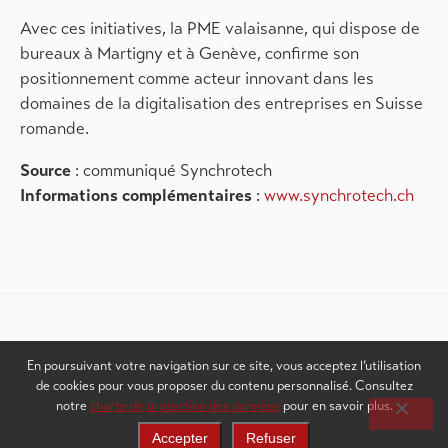
Avec ces initiatives, la PME valaisanne, qui dispose de
bureaux à Martigny et à Genève, confirme son
positionnement comme acteur innovant dans les
domaines de la digitalisation des entreprises en Suisse
romande.
Source
: communiqué Synchrotech
Informations complémentaires
:
www.synchrotech.ch
Voir d'autres actualités
En poursuivant votre navigation sur ce site, vous acceptez l’utilisation
de cookies pour vous proposer du contenu personnalisé. Consultez
notre
charte de protection des données
pour en savoir plus.
Accepter
Refuser