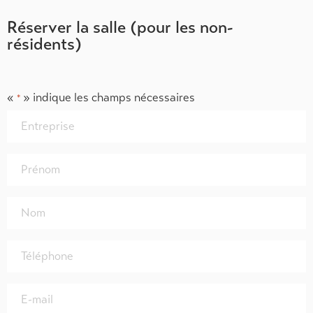
Réserver la salle (pour les non-
résidents)
«
» indique les champs nécessaires
*
Entreprise
*
Prénom
*
Nom
*
Téléphone
*
E-
mail