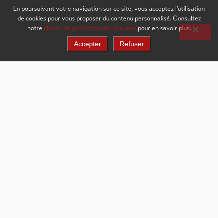
CAPTCHA
En poursuivant votre navigation sur ce site, vous acceptez l’utilisation
de cookies pour vous proposer du contenu personnalisé. Consultez
notre
charte de protection des données
pour en savoir plus.
Accepter
Refuser
Voir d'autres salles de conférence