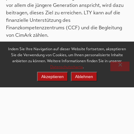
vor allem die jüngere Generation anspricht, wird dazu
beitragen, dieses Ziel zu erreichen. LTY kann auf die
finanzielle Unterstützung des
Finanzkompetenzzentrums (CCF) und die Begleitung
von CimArk zählen.
Indem Sie Ihre Navigation auf dieser Website fortsetzen, akzeptieren
Sie die Verwendung von Cookies, um Ihnen personalisierte Inhalte
anbieten zu können. Weitere Informationen finden Sie in unserer
Datenschutzcharta
.
Akzeptieren
Ablehnen
Weitere Inhalte sehen