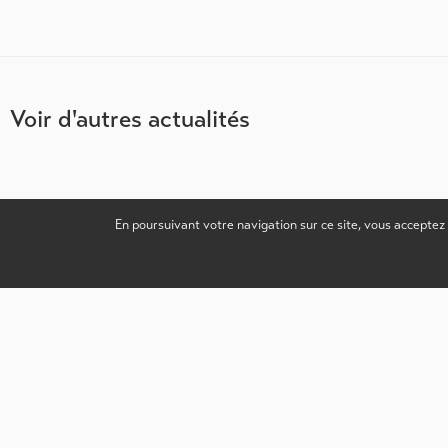
Voir d'autres actualités
En poursuivant votre navigation sur ce site, vous acceptez
Coordonnées
Liens utiles
Swiss Digital Center
La digitalisation en 
Rue du Technopôle 10
Services pour entrep
3960 Sierre
News
À propos
info@swissdigitalcenter.ch
Contact