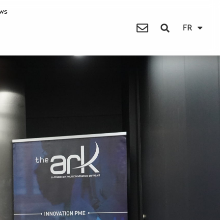
ws
FR