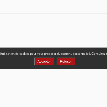
 l’utilisation de cookies pour vous proposer du contenu personnalisé. Consultez
Accepter
Refuser
Newsletter publique
Valais
S'inscrir
rises
Newsletter interne pour les résidents