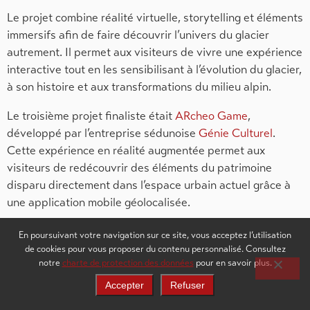
Le projet combine réalité virtuelle, storytelling et éléments
immersifs afin de faire découvrir l’univers du glacier
autrement. Il permet aux visiteurs de vivre une expérience
interactive tout en les sensibilisant à l’évolution du glacier,
à son histoire et aux transformations du milieu alpin.
Le troisième projet finaliste était
ARcheo Game
,
développé par l’entreprise sédunoise
Génie Culturel
.
Cette expérience en réalité augmentée permet aux
visiteurs de redécouvrir des éléments du patrimoine
disparu directement dans l’espace urbain actuel grâce à
une application mobile géolocalisée.
Déployé dans un premier temps à Sion, le concept
En poursuivant votre navigation sur ce site, vous acceptez l’utilisation
propose une expérience touristique autonome et
de cookies pour vous proposer du contenu personnalisé. Consultez
notre
charte de protection des données
pour en savoir plus.
immersive mêlant patrimoine, gamification et réalité
augmentée. Le projet contribue ainsi à enrichir la
Accepter
Refuser
découverte de la ville et à valoriser le patrimoine local