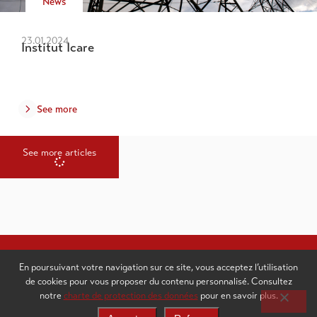
News
23.01.2024
Institut Icare
See more
See more articles
Success stories from Valais
En poursuivant votre navigation sur ce site, vous acceptez l’utilisation
de cookies pour vous proposer du contenu personnalisé. Consultez
notre
charte de protection des données
pour en savoir plus.
Discover now