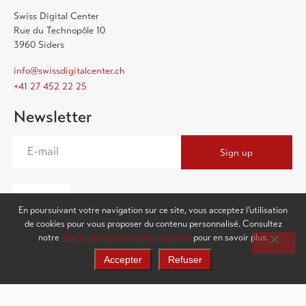
Swiss Digital Center
Rue du Technopôle 10
3960 Siders
info@swissdigitalcenter.ch
+41 27 452 22 25
Newsletter
Sign up
EN
En poursuivant votre navigation sur ce site, vous acceptez l’utilisation
de cookies pour vous proposer du contenu personnalisé. Consultez
notre
charte de protection des données
pour en savoir plus.
Accepter
Refuser